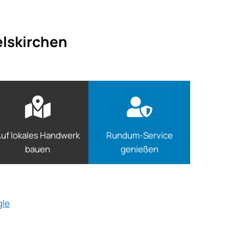
elskirchen
uf lokales Handwerk
Rundum-Service
bauen
genießen
gle