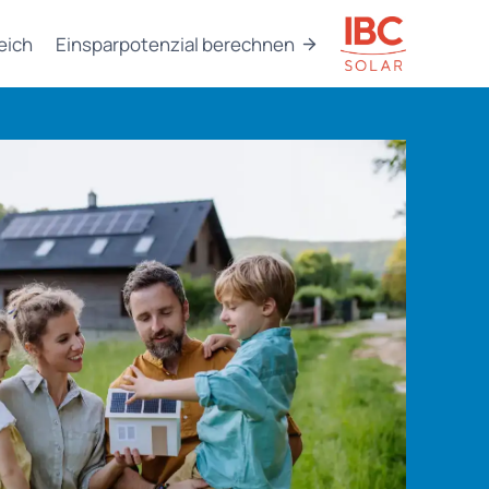
eich
Einsparpotenzial berechnen