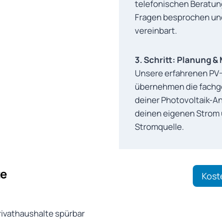
telefonischen Beratu
Fragen besprochen und
vereinbart.
3. Schritt: Planung 
Unsere erfahrenen PV-
übernehmen die fachge
deiner Photovoltaik-An
deinen eigenen Strom u
Stromquelle.
te
Kost
Privathaushalte spürbar