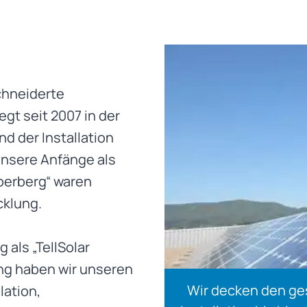
chneiderte
gt seit 2007 in der
d der Installation
Unsere Anfänge als
berberg“ waren
cklung.
 als „TellSolar
ung haben wir unseren
Wir decken den ge
lation,