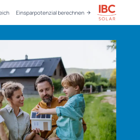
eich
Einsparpotenzial berechnen