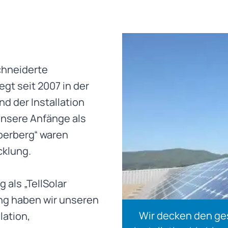
chneiderte
gt seit 2007 in der
d der Installation
Unsere Anfänge als
berberg“ waren
cklung.
 als „TellSolar
ung haben wir unseren
Wir decken den ge
lation,