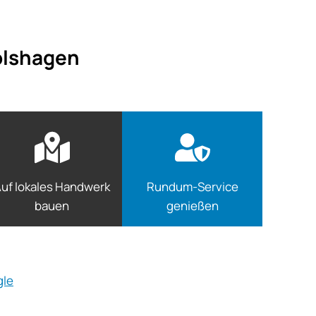
rolshagen
uf lokales Handwerk
Rundum-Service
bauen
genießen
gle