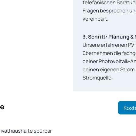
telefonischen Beratu
Fragen besprochen und
vereinbart.
3. Schritt: Planung 
Unsere erfahrenen PV-
übernehmen die fachge
deiner Photovoltaik-An
deinen eigenen Strom u
Stromquelle.
te
Kost
Privathaushalte spürbar